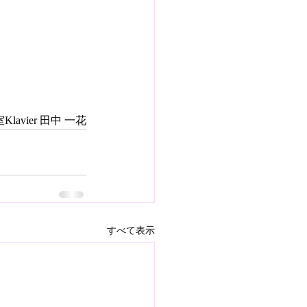
lavier 田中 一花
すべて表示